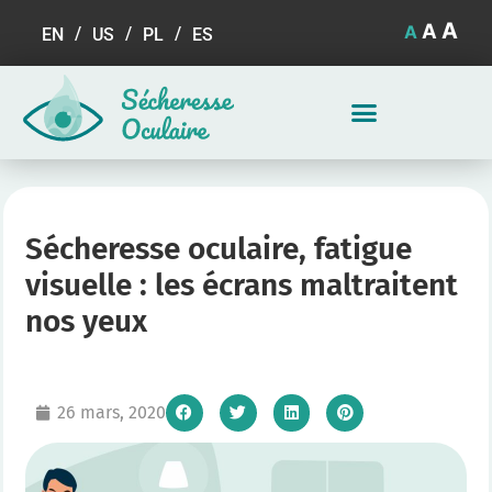
A
A
A
EN
US
PL
ES
Sécheresse oculaire, fatigue
visuelle : les écrans maltraitent
nos yeux
26 mars, 2020